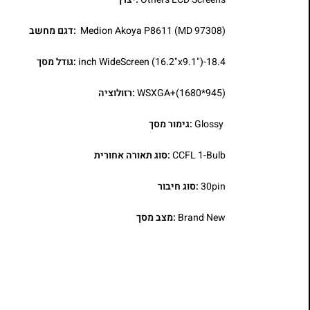
Medion Akoya P8611 (MD 97308)
:דגם מחשב
18.4-inch WideScreen (16.2"x9.1")
:גודל מסך
WSXGA+(1680*945)
:רזולוציה
Glossy
:גימור מסך
CCFL 1-Bulb
:סוג תאורה אחורית
30pin
:סוג חיבור
Brand New
:מצב מסך