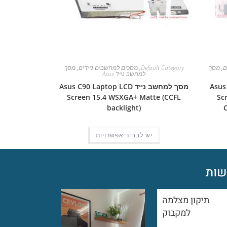
ם
,
מסך
Default Category
,
מסכים למחשבים ניידים
,
מסך
למחשב נייד Asus
Asus Pro
מסך למחשב נייד Asus C90 Laptop LCD
Screen 15.4 WSXGA+ Matte (CCFL
Sc
backlight)
יש לבחור אפשרויות
ות
תיקון מצלמה
למקבוק