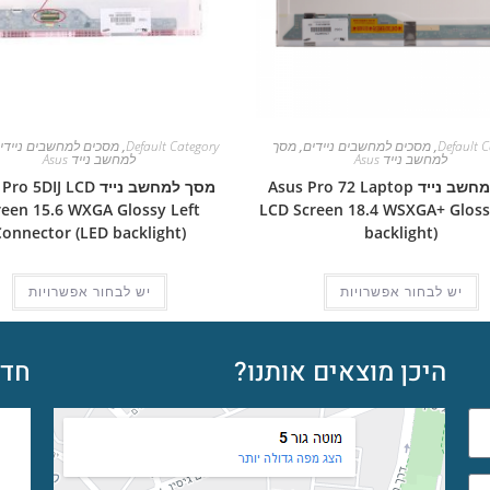
Default C
,
מסכים למחשבים ניידים
,
מסך
Default Category
,
מסכים למחשבים ניידי
למחשב נייד Asus
למחשב נייד Asus
מסך למחשב נייד Asus Pro 72 Laptop
מסך למחשב נייד  5DIJ LCD
reen 15.6 WXGA Glossy Left
LCD Screen 18.4 WSXGA+ Gloss
Connector (LED backlight)
backlight)
יש לבחור אפשרויות
יש לבחור אפשרויות
היכן מוצאים אותנו?
חדש