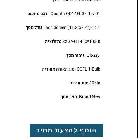
Quanta QD14FL07 Rev.01
:דגם מחשב
14.1-inch Screen (11.3"x8.4")
:גודל מסך
SXGA+(1400*1050)
:רזולוציה
Glossy
:גימור מסך
CCFL 1-Bulb
:סוג תאורה אחורית
30pin
:סוג חיבור
Brand New
:מצב מסך
הוסף להצעת מחיר