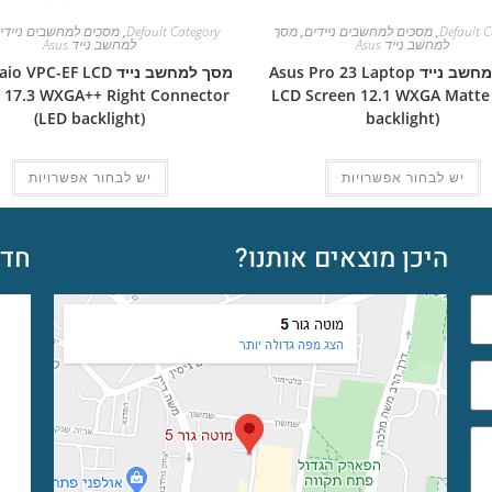
Default C
,
מסכים למחשבים ניידים
,
מסך
Default Category
,
מסכים למחשבים ניידי
למחשב נייד Asus
למחשב נייד Asus
מסך למחשב נייד Asus Pro 23 Laptop
מסך למחשב נייד PC-EF LCD
 17.3 WXGA++ Right Connector
LCD Screen 12.1 WXGA Matte
(LED backlight)
backlight)
יש לבחור אפשרויות
יש לבחור אפשרויות
היכן מוצאים אותנו?
חדש