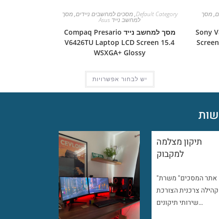
ם
,
מסך
Default Category
,
מסכים למחשבים ניידים
,
מסך
למחשב נייד Asus
Sony Vaio V
מסך למחשב נייד Compaq Presario
V6426TU Laptop LCD Screen 15.4
Screen
WSXGA+ Glossy
יש לבחור אפשרויות
ות
תיקון מצלמה
למקבוק
"אתר המסכים" משרת
קהילה צרכנית הצורכת
שירותי תיקונים…