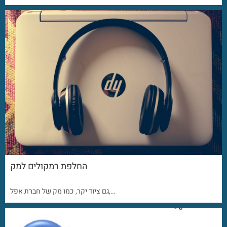
החלפת רמקולים למק
גם ציוד יקר, כמו מק של חברת אפל,…