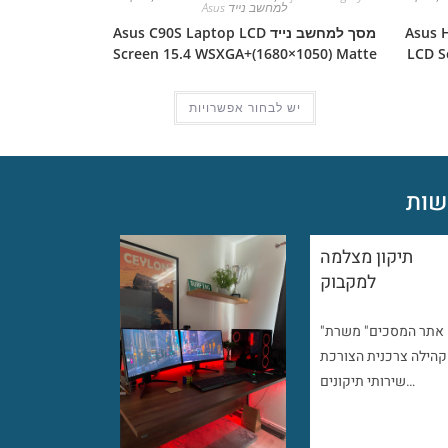
למחשב נייד Asus
Asus H2800
מסך למחשב נייד Asus C90S Laptop LCD
Screen 15.4 WSXGA+(1680×1050) Matte
LCD S
יש לבחור אפשרויות
ות
תיקון מצלמה
למקבוק
"אתר המסכים" משרת
קהילה צרכנית הצורכת
שירותי תיקונים…