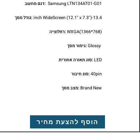
Samsung LTN134AT01-G01
:דגם מחשב
13.4-inch WideScreen (12.1" x 7.3")
:גודל מסך
WXGA(1366*768)
:רזולוציה
Glossy
:גימור מסך
LED
:סוג תאורה אחורית
40pin
:סוג חיבור
Brand New
:מצב מסך
הוסף להצעת מחיר