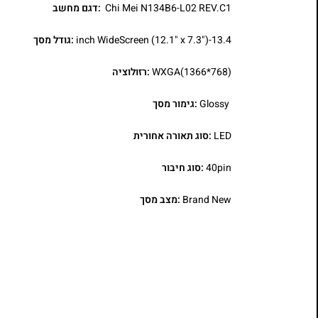
Chi Mei N134B6-L02 REV.C1
:דגם מחשב
13.4-inch WideScreen (12.1" x 7.3")
:גודל מסך
WXGA(1366*768)
:רזולוציה
Glossy
:גימור מסך
LED
:סוג תאורה אחורית
40pin
:סוג חיבור
Brand New
:מצב מסך