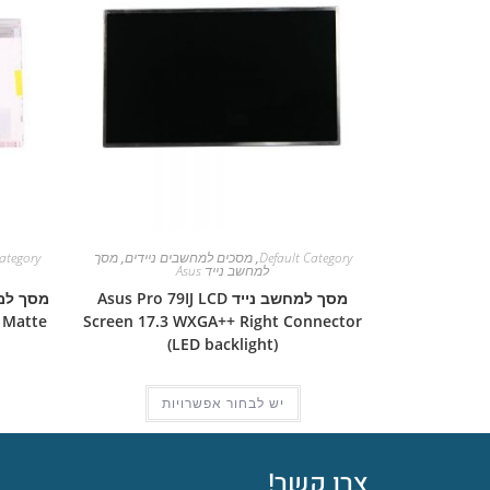
Default Category
,
מסכים למחשבים ניידים
,
מסך
ategory
למחשב נייד Asus
מסך למחשב נייד Asus Pro 79IJ LCD
 Matte
Screen 17.3 WXGA++ Right Connector
(LED backlight)
יש לבחור אפשרויות
צרו קשר!