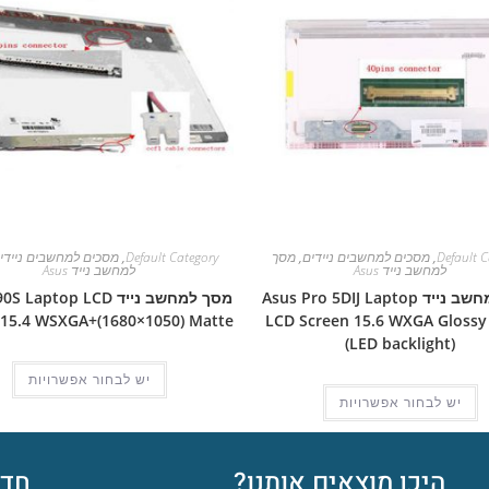
Default C
,
מסכים למחשבים ניידים
,
מסך
Default Category
,
מסכים למחשבים ניידי
למחשב נייד Asus
למחשב נייד Asus
מסך למחשב נייד Asus Pro 5DIJ Laptop
מסך למחשב נייד aptop LCD
 15.4 WSXGA+(1680×1050) Matte
LCD Screen 15.6 WXGA Glossy
(LED backlight)
יש לבחור אפשרויות
יש לבחור אפשרויות
היכן מוצאים אותנו?
חדש