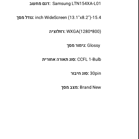
Samsung LTN154XA-L01
:דגם מחשב
15.4-inch WideScreen (13.1"x8.2")
:גודל מסך
WXGA(1280*800)
:רזולוציה
Glossy
:גימור מסך
CCFL 1-Bulb
:סוג תאורה אחורית
30pin
:סוג חיבור
Brand New
:מצב מסך