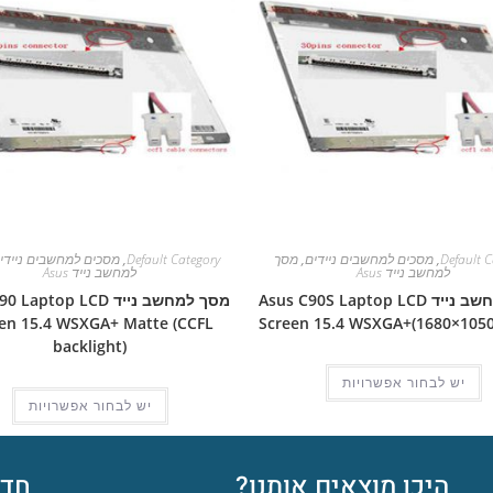
Default C
,
מסכים למחשבים ניידים
,
מסך
Default Category
,
מסכים למחשבים ניידי
למחשב נייד Asus
למחשב נייד Asus
מסך למחשב נייד Asus C90S Laptop LCD
מסך למחשב נייד aptop LCD
en 15.4 WSXGA+ Matte (CCFL
Screen 15.4 WSXGA+(1680×1050
backlight)
יש לבחור אפשרויות
יש לבחור אפשרויות
היכן מוצאים אותנו?
חדש