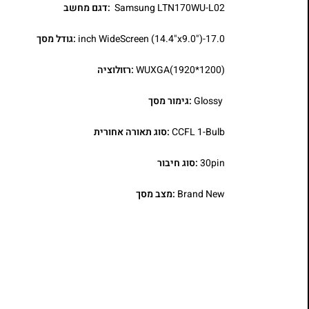
Samsung LTN170WU-L02
:דגם מחשב
17.0-inch WideScreen (14.4"x9.0")
:גודל מסך
WUXGA(1920*1200)
:רזולוציה
Glossy
:גימור מסך
CCFL 1-Bulb
:סוג תאורה אחורית
30pin
:סוג חיבור
Brand New
:מצב מסך