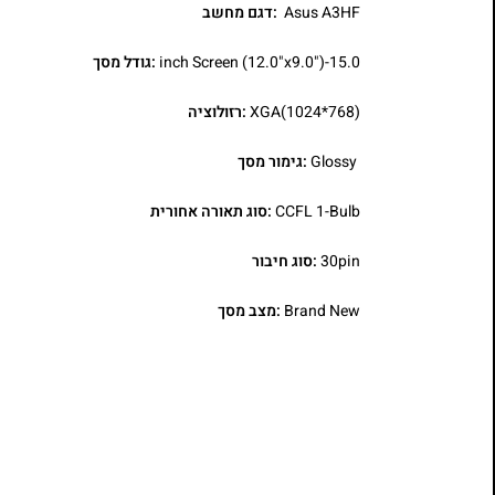
Asus A3HF
:דגם מחשב
15.0-inch Screen (12.0"x9.0")
:גודל מסך
XGA(1024*768)
:רזולוציה
Glossy
:גימור מסך
CCFL 1-Bulb
:סוג תאורה אחורית
30pin
:סוג חיבור
Brand New
:מצב מסך