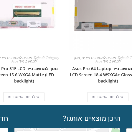
Default C
,
מסכים למחשבים ניידים
,
מסך
Default Category
,
מסכים למחשבים ניידי
למחשב נייד Asus
למחשב נייד Asus
מסך למחשב נייד Asus Pro 64 Laptop
מסך למחשב נייד  51F LCD
reen 15.6 WXGA Matte (LED
LCD Screen 18.4 WSXGA+ Gloss
backlight)
backlight)
יש לבחור אפשרויות
יש לבחור אפשרויות
היכן מוצאים אותנו?
חדש