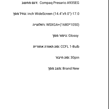
Compaq Presario A935EG
:דגם מחשב
17.0-inch WideScreen (14.4"x9.0")
:גודל מסך
WSXGA+(1680*1050)
:רזולוציה
Glossy
:גימור מסך
CCFL 1-Bulb
:סוג תאורה אחורית
30pin
:סוג חיבור
Brand New
:מצב מסך