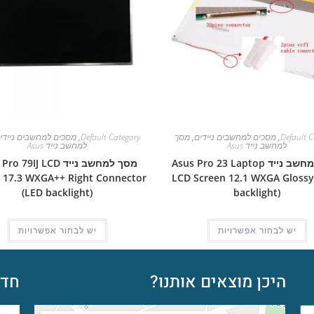
Default C
,
מסכים למחשבים ניידים
,
מסך
Default Category
,
מסכים למחשבים ניידי
למחשב נייד Asus
למחשב נייד Asus
מסך למחשב נייד Asus Pro 23 Laptop
מסך למחשב נייד  79IJ LCD
 17.3 WXGA++ Right Connector
LCD Screen 12.1 WXGA Glossy
(LED backlight)
backlight)
יש לבחור אפשרויות
יש לבחור אפשרויות
היכן מוצאים אותנו?
חדש