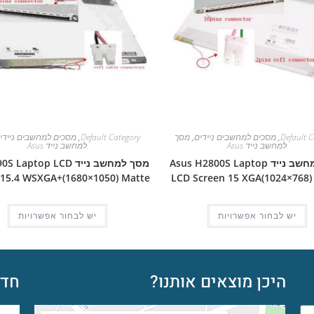
Default C
,
מסכים למחשבים ניידים
,
מסך
Default Category
,
מסכים למחשבים ניידי
למחשב נייד Asus
למחשב נייד Asus
מסך למחשב נייד Asus H2800S Laptop
מסך למחשב נייד aptop LCD
 15.4 WSXGA+(1680×1050) Matte
LCD Screen 15 XGA(1024×768)
יש לבחור אפשרויות
יש לבחור אפשרויות
היכן מוצאים אותנו?
חדש