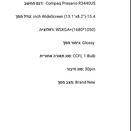
Compaq Presario R3440US
:דגם מחשב
15.4-inch WideScreen (13.1"x8.2")
:גודל מסך
WSXGA+(1680*1050)
:רזולוציה
Glossy
:גימור מסך
CCFL 1-Bulb
:סוג תאורה אחורית
30pin
:סוג חיבור
Brand New
:מצב מסך