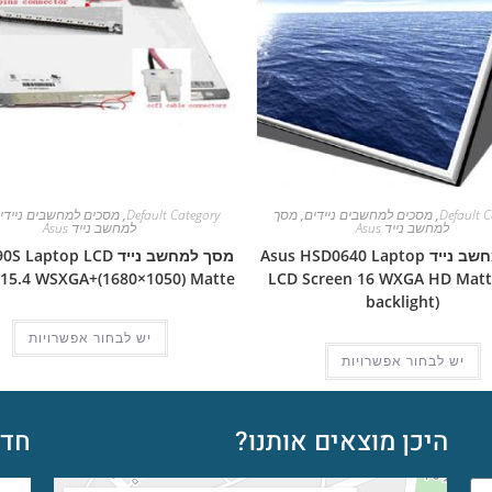
Default C
,
מסכים למחשבים ניידים
,
מסך
Default Category
,
מסכים למחשבים ניידי
למחשב נייד Asus
למחשב נייד Asus
מסך למחשב נייד Asus HSD0640 Laptop
מסך למחשב נייד aptop LCD
 15.4 WSXGA+(1680×1050) Matte
LCD Screen 16 WXGA HD Matt
backlight)
יש לבחור אפשרויות
יש לבחור אפשרויות
היכן מוצאים אותנו?
חדש