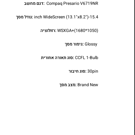
Compaq Presario V6719NR
:דגם מחשב
15.4-inch WideScreen (13.1"x8.2")
:גודל מסך
WSXGA+(1680*1050)
:רזולוציה
Glossy
:גימור מסך
CCFL 1-Bulb
:סוג תאורה אחורית
30pin
:סוג חיבור
Brand New
:מצב מסך