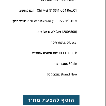
Chi Mei N133i1-L04 Rev.C1
:דגם מחשב
13.3-inch WideScreen (11.3"x7.1")
:גודל מסך
WXGA(1280*800)
:רזולוציה
Glossy
:גימור מסך
CCFL 1-Bulb
:סוג תאורה אחורית
30pin
:סוג חיבור
Brand New
:מצב מסך
הוסף להצעת מחיר