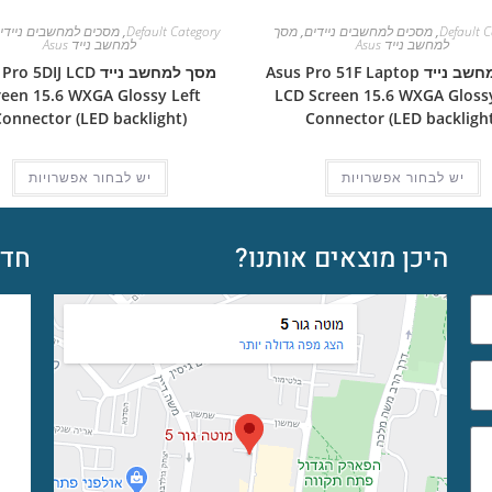
Default C
,
מסכים למחשבים ניידים
,
מסך
Default Category
,
מסכים למחשבים ניידי
למחשב נייד Asus
למחשב נייד Asus
מסך למחשב נייד Asus Pro 51F Laptop
מסך למחשב נייד  5DIJ LCD
reen 15.6 WXGA Glossy Left
LCD Screen 15.6 WXGA Glossy
Connector (LED backlight)
Connector (LED backlight
יש לבחור אפשרויות
יש לבחור אפשרויות
היכן מוצאים אותנו?
חדש