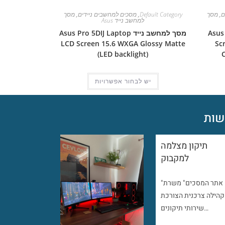
ם
,
מסך
Default Category
,
מסכים למחשבים ניידים
,
מסך
למחשב נייד Asus
Asus Pro
מסך למחשב נייד Asus Pro 5DIJ Laptop
LCD Screen 15.6 WXGA Glossy Matte
Sc
(LED backlight)
יש לבחור אפשרויות
ות
תיקון מצלמה
למקבוק
"אתר המסכים" משרת
קהילה צרכנית הצורכת
שירותי תיקונים…