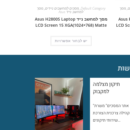
ם
,
מסך
Default Category
,
מסכים למחשבים ניידים
,
מסך
למחשב נייד Asus
Asus Pro 
מסך למחשב נייד Asus H2800S Laptop
LCD Screen 15 XGA(1024×768) Matte
LCD Sc
יש לבחור אפשרויות
ות
תיקון מצלמה
למקבוק
"אתר המסכים" משרת
קהילה צרכנית הצורכת
שירותי תיקונים…