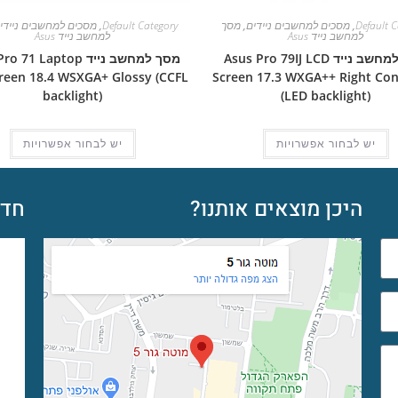
Default C
,
מסכים למחשבים ניידים
,
מסך
Default Category
,
מסכים למחשבים ניידי
למחשב נייד Asus
למחשב נייד Asus
מסך למחשב נייד Asus Pro 79IJ LCD
מסך למחשב נייד 71 Laptop
reen 18.4 WSXGA+ Glossy (CCFL
Screen 17.3 WXGA++ Right Co
backlight)
(LED backlight)
יש לבחור אפשרויות
יש לבחור אפשרויות
היכן מוצאים אותנו?
חדש