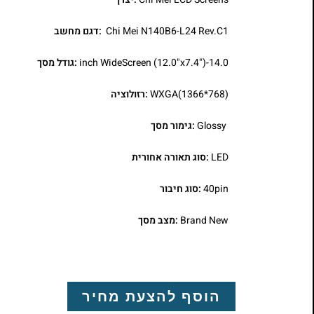
Chi Mei N140B6-L24 Rev.C1
:דגם מחשב
14.0-inch WideScreen (12.0"x7.4")
:גודל מסך
WXGA(1366*768)
:רזולוציה
Glossy
:גימור מסך
LED
:סוג תאורה אחורית
40pin
:סוג חיבור
Brand New
:מצב מסך
הוסף להצעת מחיר